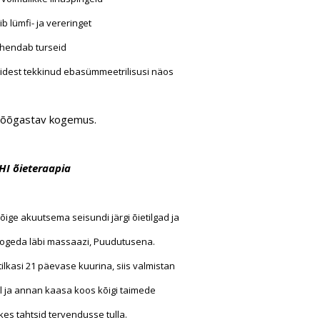
ib lümfi- ja vereringet
ähendab turseid
nidest tekkinud ebasümmeetrilisusi näos
 lõõgastav kogemus.
HI õieteraapia
õige akuutsema seisundi järgi õietilgad ja
ogeda läbi massaazi, Puudutusena.
etilkasi 21 päevase kuurina, siis valmistan
al ja annan kaasa koos kõigi taimede
es tahtsid tervendusse tulla.