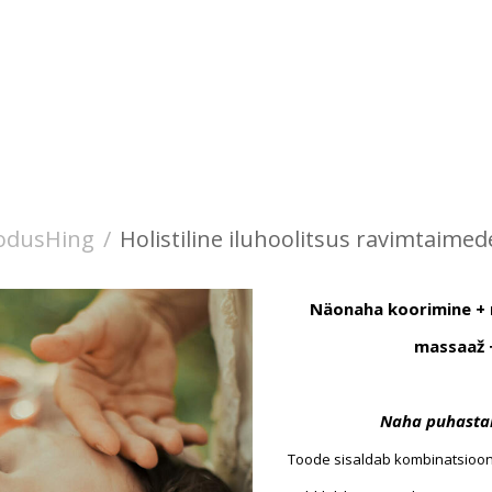
odusHing
/
Holistiline iluhoolitsus ravimtaime
Näonaha koorimine + m
massaaž +
Naha puhastam
Toode sisaldab kombinatsioon