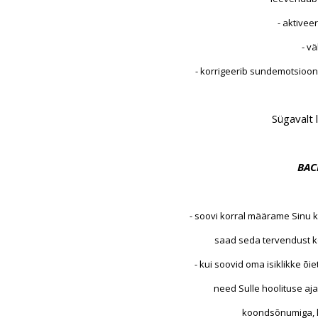
- aktiveer
- v
- korrigeerib sundemotsioo
Sügavalt
BAC
- soovi korral määrame Sinu k
saad seda tervendust k
- kui soovid oma isiklikke õi
need Sulle hoolituse aj
koondsõnumiga, k