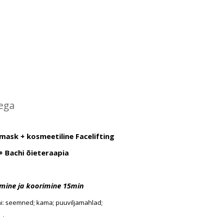
dega
ask + kosmeetiline Facelifting
 Bachi õieteraapia
ine ja koorimine 15min
i
:
seemned; kama; puuviljamahlad;