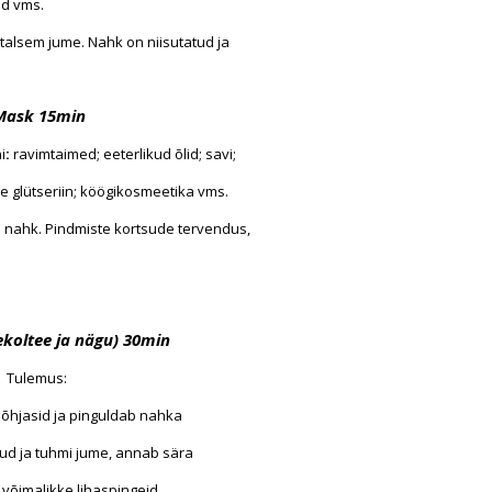
ed vms.
talsem jume. Nahk on niisutatud ja
Mask 15min
i
:
ravimtaimed; eeterlikud õlid; savi;
ne glütseriin; köögikosmeetika vms.
d nahk. Pindmiste kortsude tervendus,
koltee ja nägu) 30min
Tulemus:
põhjasid ja pinguldab nahka
nud ja tuhmi jume, annab sära
 võimalikke lihaspingeid