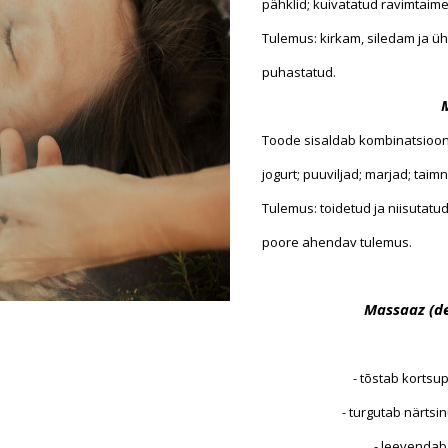
pähklid; kuivatatud ravimtaim
Tulemus:
kirkam, siledam ja üh
puhastatud.
Toode sisaldab kombinatsioon
jogurt; puuviljad; marjad; taim
Tulemus:
toidetud ja niisutatu
poore ahendav tulemus.
Massaaz (de
- tõstab kortsu
- turgutab närtsi
- leevendab