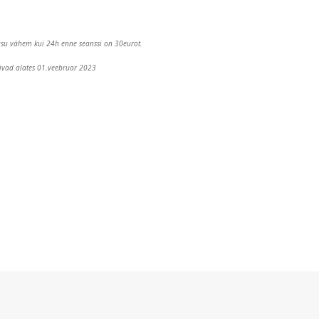
asu vähem kui 24h enne seanssi on 30eurot.
ivad alates 01.veebruar 2023